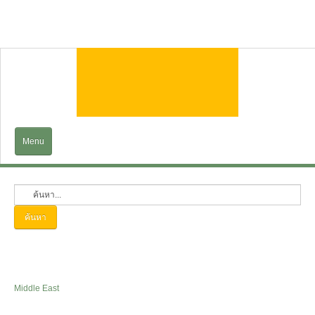
Menu
Home
EXPLORE
ค้นหา
Trains&Cruises
Services
Middle East