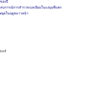
ดของปี
ะสบการณ์การสำรวจเบลเยียมในแง่มุมที่แตก
วันหยุดในฤดูหนาวหน้า
ซลส์