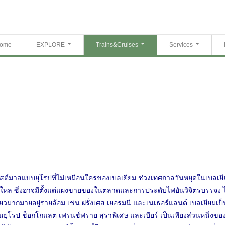
ome
EXPLORE
Trains&Cruises
Services
ิสต์มาสแบบยุโรปที่ไม่เหมือนใครของเบลเยียม ช่วงเทศกาลวันหยุดในเบลเยียม
งใหล ซึ่งอาจมีตั้งแต่แผงขายของในตลาดและการประดับไฟอันวิจิตรบรรจง 
ที่ยวมากมายอยู่รายล้อม เช่น ฝรั่งเศส เยอรมนี และเนเธอร์แลนด์ เบลเยียม
ยุโรป ช็อกโกแลต เฟรนช์ฟราย สุราพิเศษ และเบียร์ เป็นเพียงส่วนหนึ่งขอ