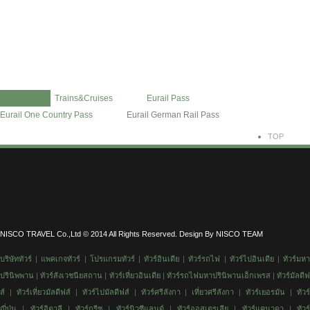
Information
Contact Us
Home
Trains&Cruises
Eurail Pass
Eurail One Country Pass
Eurail German Rail Pass
TOP
NISCO TRAVEL Co.,Ltd © 2014 All Rights Reserved. Design By NISCO TEAM
บริษัททัวร์
|
แพคเกจทัวร์
|
โปรแกรมทัวร์
|
ทัวร์อินเดีย
|
ทัวร์รถไฟ
|
ทัวร์
ไปอินเดีย
|
ทัวร์มห
ปรินิพพาน
|
ทัวร์สังเวชนียสถาน
|
ทัวร์
เที่ยวอินเดีย
|
ทัวร์รถไฟมหาปรินิพานเอ็กเพรส
|
ทัวร์มัลดีฟ
ส์
|
ทัวร์เที่ยวมัลดีฟส์
|
ทัวร์ไปมัลดีฟส์
|
ทัวร์ศรีลังกา
|
เที่ยวศรีลังกา
|
ทัวร์เยอรมัน
|
ทัวร
ญี่ปุ่น
|
ทัวร์อิตาลี
|
ทัวร์กรีซ
|
ทัวร์นิวซีแลนด์
|
ทัวร์ออสเตรเลีย
|
ทัวร์แคนาดา
|
ทัวร์