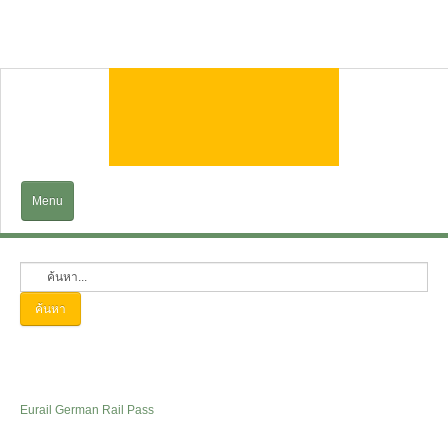
Menu
Home
EXPLORE
ค้นหา
Trains&Cruises
Services
Eurail German Rail Pass